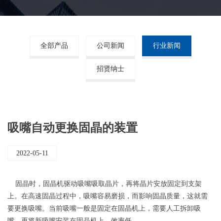
全部产品
公司新闻
行业新闻
招贤纳士
吸嘴自动更换固晶的装置
2022-05-11
固晶时，固晶机驱动吸嘴吸取晶片，再将晶片安放固定到支架
上。在高速固晶过程中，吸嘴容易磨损，而影响固晶质量，这就需
要更换吸嘴。当前吸嘴一般是固定在固晶机上，需要人工拆卸吸
嘴，再将新吸嘴安装在固晶机上，效率低。