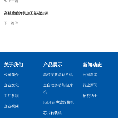
上一篇
高精度贴片机加工基础知识
下一篇
关于我们
产品展示
新闻动态
公司简介
高精度共晶贴片机
公司新闻
企业文化
全自动多功能贴片
行业新闻
机
工厂参观
招贤纳士
IGBT超声波焊接机
企业视频
芯片转载机