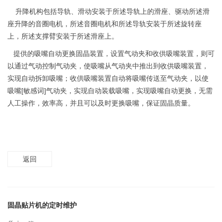
升降机构包括导轨、滑动安装于所述导轨上的滑座、驱动所述滑
座升降的音圈电机，所述音圈电机和所述导轨安装于所述旋转座
上，所述支撑臂安装于所述滑座上。
提供的吸嘴自动更换固晶装置，设置气动夹和收供吸嘴装置，则可
以通过气动控制气动夹，使吸嘴从气动夹中推出到收供吸嘴装置，
实现自动拆卸吸嘴；收供吸嘴装置自动将吸嘴传送至气动夹，以使
吸嘴[敏感词]气动夹，实现自动装载吸嘴，实现吸嘴自动更换，无需
人工操作，效率高，并且可以及时更换吸嘴，保证固晶质量。
返回
固晶贴片机的定时维护