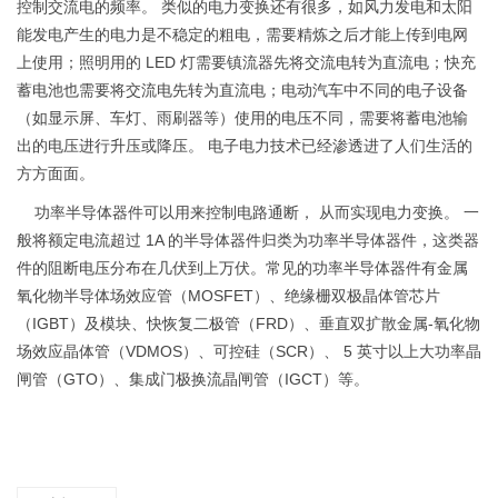
控制交流电的频率。 类似的电力变换还有很多，如风力发电和太阳
能发电产生的电力是不稳定的粗电，需要精炼之后才能上传到电网
上使用；照明用的 LED 灯需要镇流器先将交流电转为直流电；快充
蓄电池也需要将交流电先转为直流电；电动汽车中不同的电子设备
（如显示屏、车灯、雨刷器等）使用的电压不同，需要将蓄电池输
出的电压进行升压或降压。 电子电力技术已经渗透进了人们生活的
方方面面。
功率半导体器件可以用来控制电路通断， 从而实现电力变换。 一
般将额定电流超过 1A 的半导体器件归类为功率半导体器件，这类器
件的阻断电压分布在几伏到上万伏。常见的功率半导体器件有金属
氧化物半导体场效应管（MOSFET）、绝缘栅双极晶体管芯片
（IGBT）及模块、快恢复二极管（FRD）、垂直双扩散金属-氧化物
场效应晶体管（VDMOS）、可控硅（SCR）、 5 英寸以上大功率晶
闸管（GTO）、集成门极换流晶闸管（IGCT）等。