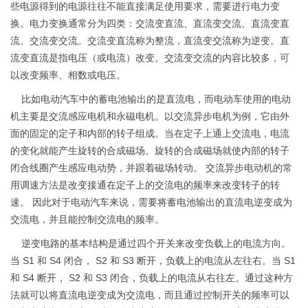
些电源得到的电源往往不能直接满足使用要求，需要进行电力变
换。电力变换通常分为四类：交流变直流、直流变交流、直流变直
流、交流变交流。交流变直流称为整流，直流变交流称为逆变。直
流变直流是指电压（或电流）改变。交流变交流的内容比较多，可
以改变频率、相数或电压。
比如电动汽车中的蓄电池输出的是直流电，而电动车使用的电动
机主要是交流感应电机和永磁电机。以交流异步电机为例，它由外
面的固定的定子和内部的转子组成。当在定子上通上交流电，电流
的变化就能产生旋转的合成磁场。旋转的合成磁场就使内部的转子
闭合线圈产生感应电动势，并跟着磁场转动。 交流异步电动机的常
用调速方法是改变接通在定子上的交流电的频率来改变转子的转
速。 因此对于电动汽车来说，需要将蓄电池输出的直流电逆变成为
交流电，并且能控制交流电的频率。
逆变电路的基本结构是通过四个开关来改变负载上的电流方向。
当 S1 和 S4 闭合， S2 和 S3 断开，负载上的电流从左往右。当 S1
和 S4 断开， S2 和 S3 闭合，负载上的电流从右往左。通过这种方
法就可以将直流电逆变成为交流电，而且通过控制开关的频率可以