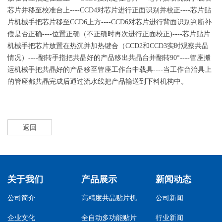
芯片并移至校准台上----CCD4对芯片进行正面识别并校正----芯片贴
片机械手把芯片移至CCD6上方----CCD6对芯片进行背面识别判断补
偿是否正确----位置正确（不正确时再次进行正面校正)----芯片贴片
机械手把芯片放置在热沉并加热键合（CCD2和CCD3实时观察共晶
情况）----翻转手指把共晶好的产品移出共晶台并翻转90°----管座搬
运机械手把共晶好的产品移至管座工作台中载具----当工作台治具上
的管座都共晶完成后通过流水线把产品输送到下料机构中。
返回
关于我们
产品展示
新闻动态
公司简介
高精度共晶贴片机
公司新闻
企业文化
全自动多功能贴片
行业新闻