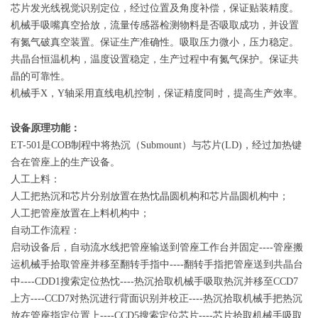
芯片发光线视觉识别定位，经过位置及角度补偿，保证贴装精度。
机械手吸嘴真空拾放，流量传感器检测物料是否吸取成功，并设置
有氮气破真空装置。保证生产准确性。吸取压力微小，压力稳定。
共晶台恒温机构，温度设置稳定，生产过程中有氮气保护。保证共
晶的可靠性。
机械手X，Y轴采用直线电机控制，保证精度同时，提高生产效率。
设备原理功能：
ET-501是COB制程中将热沉（Submount）与芯片(LD)，经过加热键
合在管座上的生产设备。
人工上料：
人工把热沉和芯片分别放置在热忱晶圆机构和芯片晶圆机构中；
人工把管座放置在上料机构中；
自动工作流程：
启动设备后，自动流水线把管座输送到管座工作台并固定----管座搬
运机械手拾取管座并移至翻转手指中----翻转手指把管座送到共晶台
中----CDD1搜索定位热忱----热沉拾取机械手吸取热沉并移至CCD7
上方----CCD7对热沉进行背面识别并校正----热沉拾取机械手把热沉
放在管座指定位置上----CCD5搜索定位芯片----芯片拾取机械手吸取